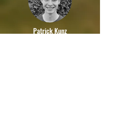
Patrick Kunz
Funktion: Leiter Blue Flames
Kurse: Gruppenleiterkurs
Niklas Meier