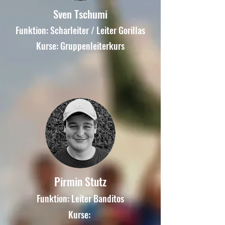
Sven Tschumi
Funktion: Scharleiter /
Leiter Gorillas
Kurse: Gruppenleiterkurs
Pirmin Stutz
Funktion: Leiter Banditos
Kurse: